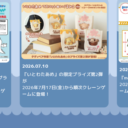
2026.07.10
202
『いとわたあめ』の限定プライズ第2弾
プラ
『m
が
20
2026年7月17日(金)から順次クレーンゲ
ンゲ
ー
ームに登場！