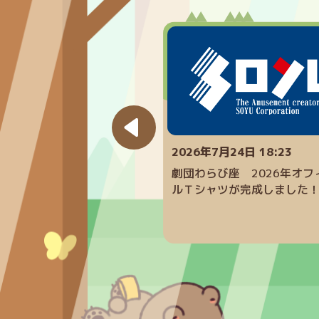
0月 3日 15:00
2026年7月24日 18:23
年度優秀勤労障害者 機構理
劇団わらび座 2026年オフ
力賞」を当社従業員が受賞し
ルＴシャツが完成しました
！