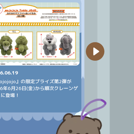
6.06.19
2026.06.18
ojojojo』の限定プライズ第2弾が
レトロゲーム機風
26年6月26日(金)から順次クレーンゲ
ライズとして
ムに登場！
2026年6月25日
ームに登場！